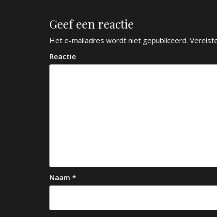
r
Geef een reactie
i
c
Het e-mailadres wordt niet gepubliceerd.
Vereist
h
Reactie
t
n
a
v
i
g
a
Naam
*
t
i