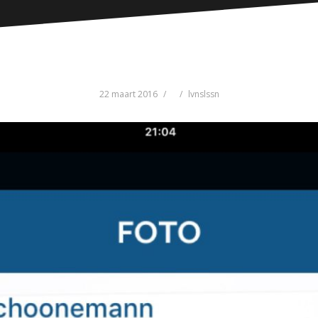
22 maart 2016
lvnslssn