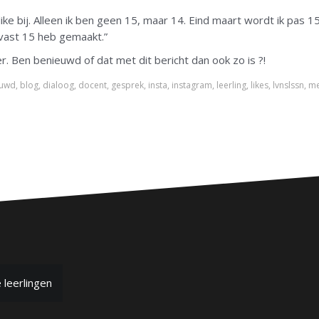
like bij. Alleen ik ben geen 15, maar 14. Eind maart wordt ik pas 15
alvast 15 heb gemaakt.”
er. Ben benieuwd of dat met dit bericht dan ook zo is ?!
euwd
,
blog
,
dialoog
,
docent
,
gesprek
,
insta
,
instagram
,
leerling
,
likes
,
lvnslssn
,
me
 leerlingen