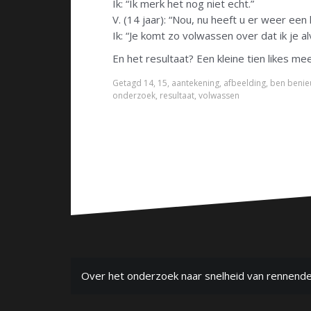
Ik: “Ik merk het nog niet echt.”
V. (14 jaar): “Nou, nu heeft u er weer een 
Ik: “Je komt zo volwassen over dat ik je 
En het resultaat? Een kleine tien likes me
Getagd
14
,
15
,
aantekening
,
afbeelding
,
ben beni
onderzoek
,
resultaat
,
volwassen
B
Over het onderzoek naar snelheid van rennende
e