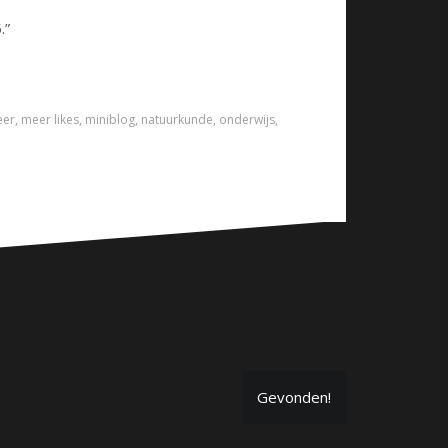
.”
er
,
meer likes
,
miniblog
,
natuurkunde
,
onderwijs
,
Gevonden!