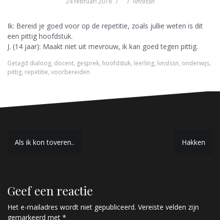
24 februari 2016
lvnslssn
Ik: Bereid je goed voor op de repetitie, zoals jullie weten is dit
een pittig hoofdstuk.
J. (14 jaar): Maakt niet uit mevrouw, ik kan goed tegen pittig.
Getagd
dialoog
,
docent
,
gesprek
,
hoofdstuk
,
leerling
,
lvnslssn
,
onderwijs
,
pittig
,
repetitie
,
voorbereiden
B
Als ik kon toveren..
Hakken
e
r
Geef een reactie
i
c
Het e-mailadres wordt niet gepubliceerd.
Vereiste velden zijn
gemarkeerd met
*