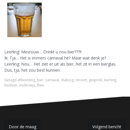
Leerling: Mevrouw… Drinkt u nou bier???!!
Ik: Tja… Het is immers carnaval hè? Maar wat denk je?
Leerling: Nou… Het ziet er uit als bier, het zit in een bierglas.
Dus, tja, het zou best kunnen.
Getagd
afbeelding
,
bier
,
carnaval
,
dialoog
,
docent
,
gesprek
,
leerling
,
lvnslssn
,
onderwijs
,
thee
B
Door de maag
Volgend bericht