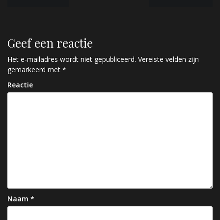
e
r
Geef een reactie
i
c
Het e-mailadres wordt niet gepubliceerd.
Vereiste velden zijn
gemarkeerd met
*
h
Reactie
t
n
a
v
i
g
a
Naam
*
t