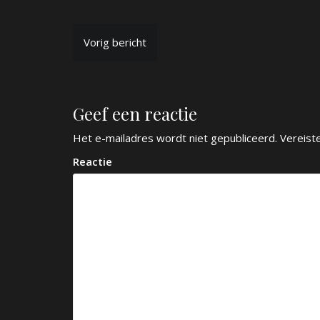
B
Vorig bericht
e
r
Geef een reactie
i
c
Het e-mailadres wordt niet gepubliceerd.
Vereist
h
Reactie
t
n
a
v
i
g