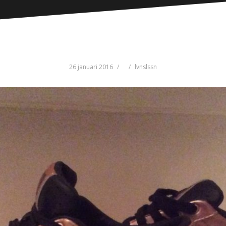
26 januari 2016
lvnslssn