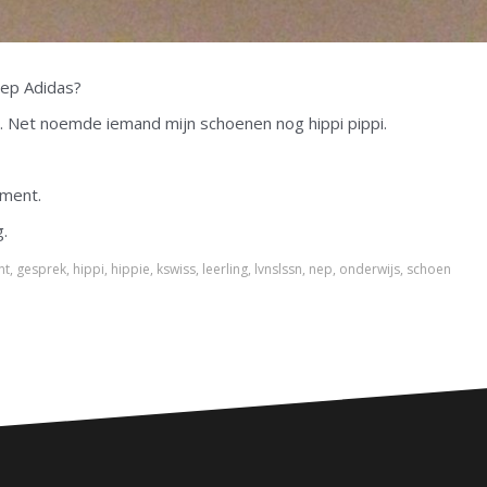
nep Adidas?
. Net noemde iemand mijn schoenen nog hippi pippi.
iment.
.
nt
,
gesprek
,
hippi
,
hippie
,
kswiss
,
leerling
,
lvnslssn
,
nep
,
onderwijs
,
schoen