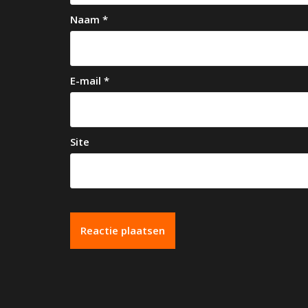
a
Naam
*
t
i
e
E-mail
*
Site