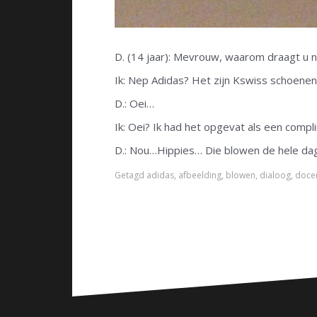
D. (14 jaar): Mevrouw, waarom draagt u 
Ik: Nep Adidas? Het zijn Kswiss schoenen
D.: Oei…
Ik: Oei? Ik had het opgevat als een compl
D.: Nou…Hippies… Die blowen de hele dag
Getagd
adidas
,
afbeelding
,
blowen
,
dialoog
,
doce