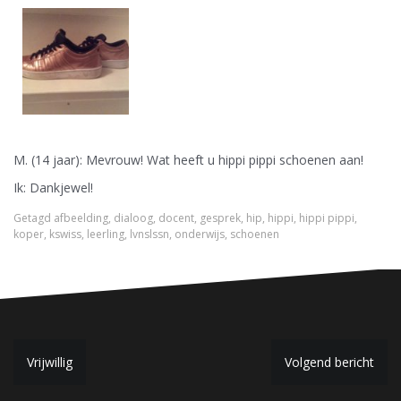
M. (14 jaar): Mevrouw! Wat heeft u hippi pippi schoenen aan!
Ik: Dankjewel!
Getagd
afbeelding
,
dialoog
,
docent
,
gesprek
,
hip
,
hippi
,
hippi pippi
,
koper
,
kswiss
,
leerling
,
lvnslssn
,
onderwijs
,
schoenen
B
Vrijwillig
Volgend bericht
e