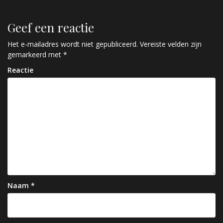
r
Geef een reactie
i
c
Het e-mailadres wordt niet gepubliceerd.
Vereiste velden zijn
gemarkeerd met
*
h
Reactie
t
n
a
v
i
g
a
Naam
*
t
i