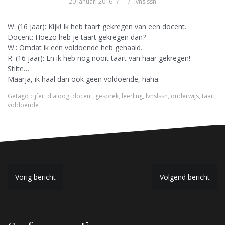
20 januari 2016
lvnslssn
W. (16 jaar): Kijk! Ik heb taart gekregen van een docent.
Docent: Hoezo heb je taart gekregen dan?
W.: Omdat ik een voldoende heb gehaald.
R. (16 jaar): En ik heb nog nooit taart van haar gekregen!
Stilte…
Maarja, ik haal dan ook geen voldoende, haha.
Getagd
cijfer
,
dialoog
,
docent
,
gesprek
,
leerling
,
lvnslssn
,
onderwijs
,
taart
,
voldoende
B
Vorig bericht
Volgend bericht
e
r