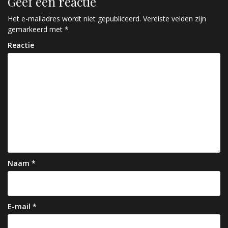
Geef een reactie
i
c
Het e-mailadres wordt niet gepubliceerd.
Vereiste velden zijn
gemarkeerd met
*
h
Reactie
t
n
a
v
i
g
a
Naam
*
t
i
e
E-mail
*