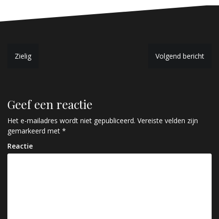
B
Zielig
Volgend bericht
e
r
Geef een reactie
i
c
Het e-mailadres wordt niet gepubliceerd.
Vereiste velden zijn
gemarkeerd met
*
h
Reactie
t
n
a
v