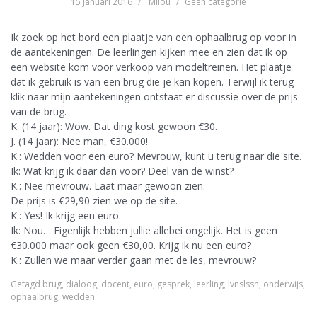
15 januari 2016
Milou
Geen categorie
Ik zoek op het bord een plaatje van een ophaalbrug op voor in
de aantekeningen. De leerlingen kijken mee en zien dat ik op
een website kom voor verkoop van modeltreinen. Het plaatje
dat ik gebruik is van een brug die je kan kopen. Terwijl ik terug
klik naar mijn aantekeningen ontstaat er discussie over de prijs
van de brug.
K. (14 jaar): Wow. Dat ding kost gewoon €30.
J. (14 jaar): Nee man, €30.000!
K.: Wedden voor een euro? Mevrouw, kunt u terug naar die site.
Ik: Wat krijg ik daar dan voor? Deel van de winst?
K.: Nee mevrouw. Laat maar gewoon zien.
De prijs is €29,90 zien we op de site.
K.: Yes! Ik krijg een euro.
Ik: Nou… Eigenlijk hebben jullie allebei ongelijk. Het is geen
€30.000 maar ook geen €30,00. Krijg ik nu een euro?
K.: Zullen we maar verder gaan met de les, mevrouw?
Getagd
brug
,
dialoog
,
docent
,
euro
,
gesprek
,
leerling
,
lvnslssn
,
onderwijs
,
ophaalbrug
,
wedden