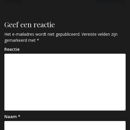
e
r
Geef een reactie
i
c
Het e-mailadres wordt niet gepubliceerd.
Vereiste velden zijn
gemarkeerd met
*
h
Reactie
t
n
a
v
i
g
a
Naam
*
t