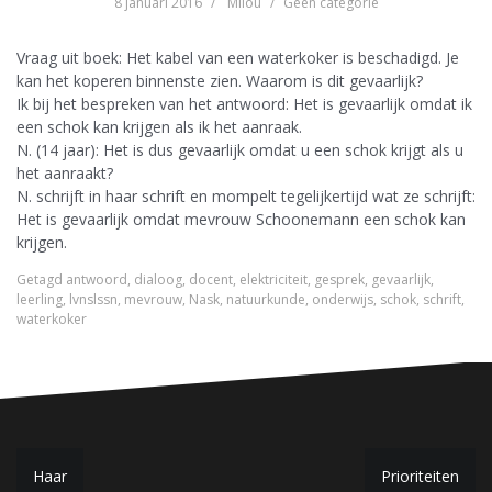
8 januari 2016
Milou
Geen categorie
Vraag uit boek: Het kabel van een waterkoker is beschadigd. Je
kan het koperen binnenste zien. Waarom is dit gevaarlijk?
Ik bij het bespreken van het antwoord: Het is gevaarlijk omdat ik
een schok kan krijgen als ik het aanraak.
N. (14 jaar): Het is dus gevaarlijk omdat u een schok krijgt als u
het aanraakt?
N. schrijft in haar schrift en mompelt tegelijkertijd wat ze schrijft:
Het is gevaarlijk omdat mevrouw Schoonemann een schok kan
krijgen.
Getagd
antwoord
,
dialoog
,
docent
,
elektriciteit
,
gesprek
,
gevaarlijk
,
leerling
,
lvnslssn
,
mevrouw
,
Nask
,
natuurkunde
,
onderwijs
,
schok
,
schrift
,
waterkoker
B
Haar
Prioriteiten