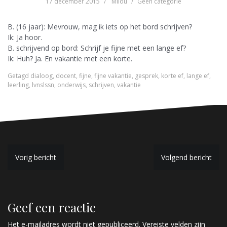
17 december 2015
Milou
Geen categorie
B. (16 jaar): Mevrouw, mag ik iets op het bord schrijven?
Ik: Ja hoor.
B. schrijvend op bord: Schrijf je fijne met een lange ef?
Ik: Huh? Ja. En vakantie met een korte.
Getagd
dialoog
,
docent
,
fijne
,
fijne vakantie
,
gesprek
,
korte ef
,
lange ef
,
leerling
,
lvnslssn
,
onderwijs
,
schrijven
,
vakantie
B
Vorig bericht
Volgend bericht
e
r
Geef een reactie
i
Het e-mailadres wordt niet gepubliceerd.
Vereiste velden zijn