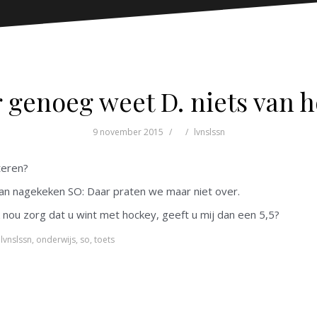
genoeg weet D. niets van h
9 november 2015
lvnslssn
teren?
n van nagekeken SO: Daar praten we maar niet over.
ik nou zorg dat u wint met hockey, geeft u mij dan een 5,5?
,
lvnslssn
,
onderwijs
,
so
,
toets