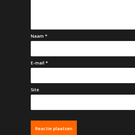
v
i
g
a
Naam
*
t
i
e
E-mail
*
Site