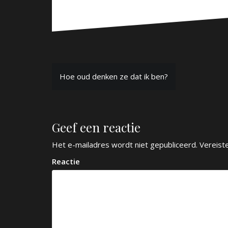
B
Hoe oud denken ze dat ik ben?
e
r
Geef een reactie
i
c
Het e-mailadres wordt niet gepubliceerd.
Vereist
h
Reactie
t
n
a