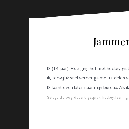
n
Jammer 
D. (14 jaar): Hoe ging het met hockey gis
Ik, terwijl ik snel verder ga met uitdele
D. komt even later naar mijn bureau: Als 
Getagd
dialoog
,
docent
,
gesprek
,
hockey
,
leerling