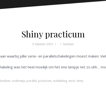
Shiny practicum
5 oktober 2015
lvnslssn
aan waarbij jullie serie- en parallelschakelingen moest maken. Viel
elschakeling was het heel moeilijk om het ene lampje net zo uhh… H
lvnslssn
,
onderwijs
,
parallel
,
practicum
,
schakeling
,
serie
,
shiny