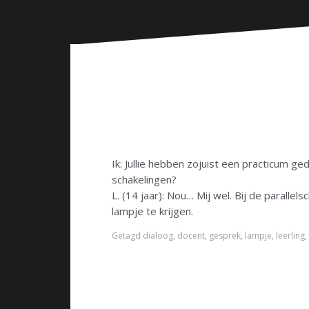
n
Ik: Jullie hebben zojuist een practicum ged
schakelingen?
L. (14 jaar): Nou… Mij wel. Bij de parall
lampje te krijgen.
Getagd
dialoog
,
docent
,
gesprek
,
lampje
,
leerling
,