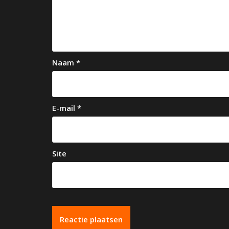
v
i
g
a
Naam
*
t
i
e
E-mail
*
Site