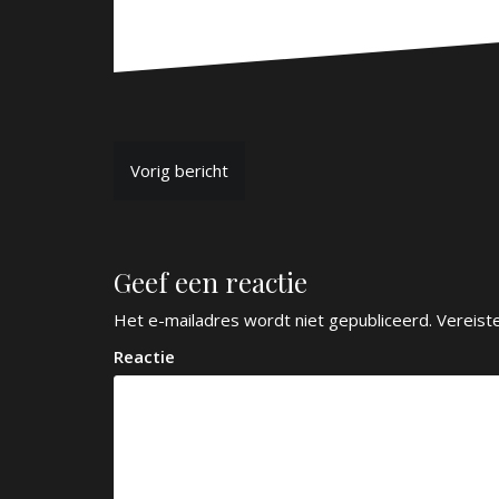
B
Vorig bericht
e
r
Geef een reactie
i
c
Het e-mailadres wordt niet gepubliceerd.
Vereist
h
Reactie
t
n
a