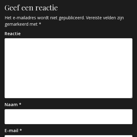
r
Geef een reactie
i
c
Het e-mailadres wordt niet gepubliceerd.
Vereiste velden zijn
gemarkeerd met
*
h
Reactie
t
n
a
v
i
g
a
Naam
*
t
i
e
E-mail
*