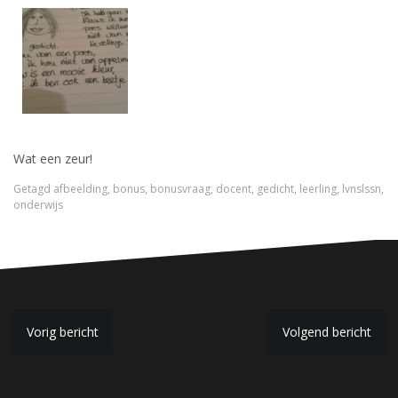
Wat een zeur!
Getagd
afbeelding
,
bonus
,
bonusvraag
,
docent
,
gedicht
,
leerling
,
lvnslssn
,
onderwijs
B
Vorig bericht
Volgend bericht
e