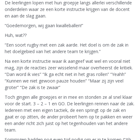
De leerlingen lopen met hun groepje langs allerlei verschillende
onderdelen waar ze een korte instructie krijgen van de docent
en aan de slag gaan.
“Goedemorgen, wij gaan kwalleballen!”
Huh, wat??
“Een soort rugby met een zak aarde. Het doel is om de zak in
het doelgebied van het andere team te krijgen.”
Na een korte instructie waar ik aangeef wat wel en vooral niet
mag, zijn de reacties zeer wisselend maar overheerst de kritiek.
“Dan word ik vies” “Ik ga echt niet in het gras rollen” “Yeahh”
“Kunnen we niet gewoon pauze houden” “Maar zij zijn veel
groter” “De zak is te zwaar”
Toch gingen alle groepjes er in mee en stonden ze al snel klaar
voor de start. 3 – 2 – 1 en GO. De leerlingen rennen naar de zak.
Iedereen met een eigen tactiek, de een springt op de zak en
gaat er op zitten, de ander probeert hem op te pakken en weer
een ander richt zich juist op het tegenhouden van het andere
team.
Sommigen hadden nog even tijd nodig om er in te komen (“Ah