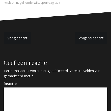
lvnslssn
,
nagel
,
onderwijs
,
sportdag
,
zak
B
Vorig bericht
Volgend bericht
e
r
Geef een reactie
i
c
Het e-mailadres wordt niet gepubliceerd.
Vereiste velden zijn
gemarkeerd met
*
h
Reactie
t
n
a