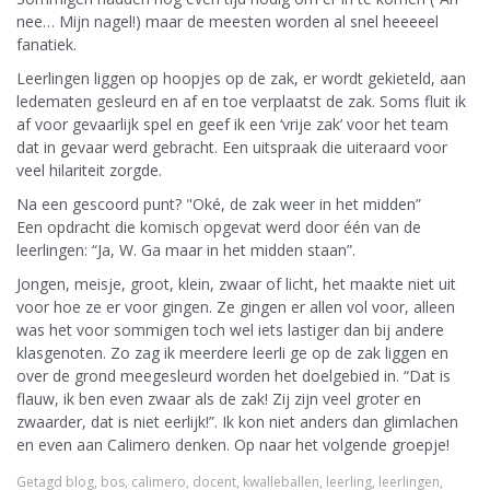
nee… Mijn nagel!) maar de meesten worden al snel heeeeel
fanatiek.
Leerlingen liggen op hoopjes op de zak, er wordt gekieteld, aan
ledematen gesleurd en af en toe verplaatst de zak. Soms fluit ik
af voor gevaarlijk spel en geef ik een ‘vrije zak’ voor het team
dat in gevaar werd gebracht. Een uitspraak die uiteraard voor
veel hilariteit zorgde.
Na een gescoord punt? "Oké, de zak weer in het midden”
Een opdracht die komisch opgevat werd door één van de
leerlingen: “Ja, W. Ga maar in het midden staan”.
Jongen, meisje, groot, klein, zwaar of licht, het maakte niet uit
voor hoe ze er voor gingen. Ze gingen er allen vol voor, alleen
was het voor sommigen toch wel iets lastiger dan bij andere
klasgenoten. Zo zag ik meerdere leerli ge op de zak liggen en
over de grond meegesleurd worden het doelgebied in. “Dat is
flauw, ik ben even zwaar als de zak! Zij zijn veel groter en
zwaarder, dat is niet eerlijk!”. Ik kon niet anders dan glimlachen
en even aan Calimero denken. Op naar het volgende groepje!
Getagd
blog
,
bos
,
calimero
,
docent
,
kwalleballen
,
leerling
,
leerlingen
,