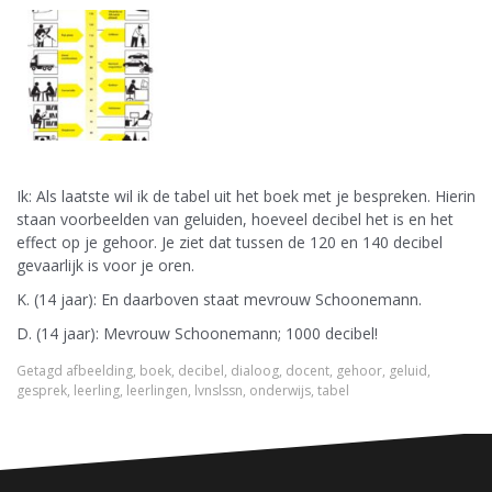
Ik: Als laatste wil ik de tabel uit het boek met je bespreken. Hierin
staan voorbeelden van geluiden, hoeveel decibel het is en het
effect op je gehoor. Je ziet dat tussen de 120 en 140 decibel
gevaarlijk is voor je oren.
K. (14 jaar): En daarboven staat mevrouw Schoonemann.
D. (14 jaar): Mevrouw Schoonemann; 1000 decibel!
Getagd
afbeelding
,
boek
,
decibel
,
dialoog
,
docent
,
gehoor
,
geluid
,
gesprek
,
leerling
,
leerlingen
,
lvnslssn
,
onderwijs
,
tabel