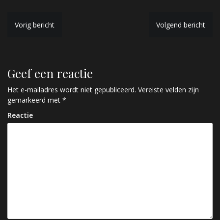
B
Vorig bericht
Volgend bericht
e
r
Geef een reactie
i
c
Het e-mailadres wordt niet gepubliceerd.
Vereiste velden zijn
gemarkeerd met
*
h
Reactie
t
n
a
v
i
g