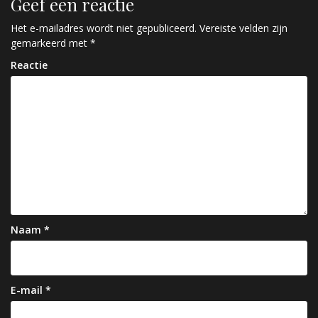
Geef een reactie
i
c
Het e-mailadres wordt niet gepubliceerd.
Vereiste velden zijn
gemarkeerd met
*
h
Reactie
t
n
a
v
i
g
a
Naam
*
t
i
e
E-mail
*