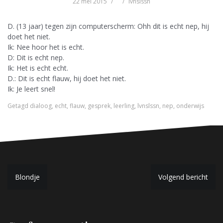
22 mei 2015
lvnslssn
D. (13 jaar) tegen zijn computerscherm: Ohh dit is echt nep, hij
doet het niet.
Ik: Nee hoor het is echt.
D: Dit is echt nep.
Ik: Het is echt echt.
D.: Dit is echt flauw, hij doet het niet.
Ik: Je leert snel!
Getagd
dialoog
,
echt
,
flauw
,
gesprek
,
leerling
,
lvnslssn
,
nep
,
onderwijs
B
Blondje
Volgend bericht
e
r