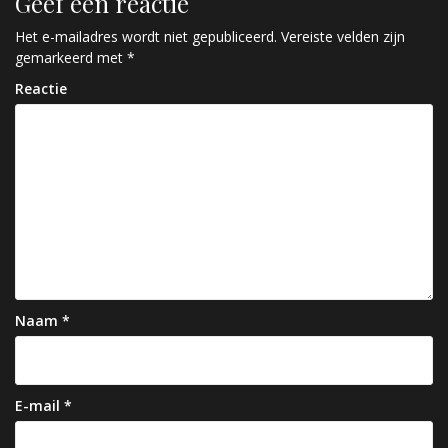
Geef een reactie
i
c
Het e-mailadres wordt niet gepubliceerd.
Vereiste velden zijn
gemarkeerd met
*
h
Reactie
t
n
a
v
i
g
a
Naam
*
t
i
e
E-mail
*