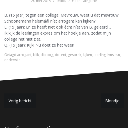
20 mei 2015
Milou
Geen categorie
B. (15 jaar) tegen een collega: Mevrouw, weet u dat mevrouw
Schoonemann helemáál níet arrogant kan kijken?
E. (15 jaar): En ze heeft niet ook écht níet van B. geleerd…
Ik kijk de leerlingen expres om het hoekje aan, zodat mijn
collega het niet ziet.
Q. (15 jaar): Kijk! Nu doet ze het weer!
Getagd
arrogant
,
blik
,
dialoog
,
docent
,
gesprek
,
kijken
,
leerling
,
lvnslssn
,
onderwijs
B
Vorig bericht
Blondje
e
r