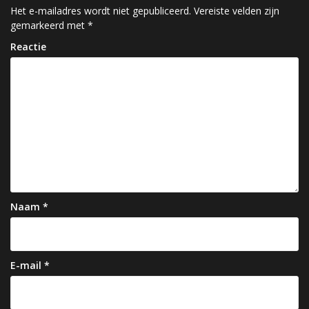
c
Het e-mailadres wordt niet gepubliceerd.
Vereiste velden zijn
gemarkeerd met
*
h
Reactie
t
n
a
v
i
g
a
Naam
*
t
i
e
E-mail
*