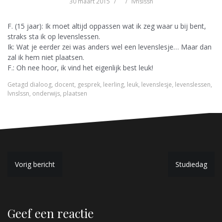
30 maart 2015
lvnslssn
F. (15 jaar): Ik moet altijd oppassen wat ik zeg waar u bij bent,
straks sta ik op levenslessen.
Ik: Wat je eerder zei was anders wel een levenslesje… Maar dan
zal ik hem niet plaatsen.
F.: Oh nee hoor, ik vind het eigenlijk best leuk!
Getagd
dialoog
,
docent
,
gesprek
,
leerling
,
leuk
,
levenslesje
,
levenslessen
,
lvnslssn
,
onderwijs
,
plaatsen
B
Vorig bericht
Studiedag
e
r
Geef een reactie
i