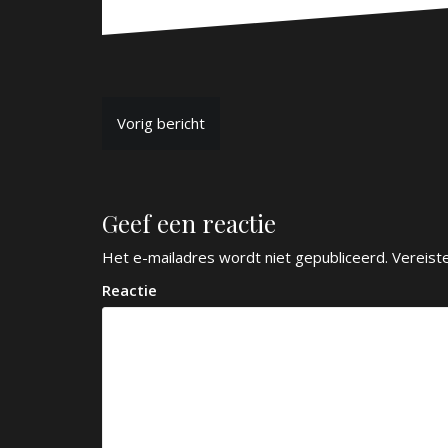
B
Vorig bericht
e
r
Geef een reactie
i
c
Het e-mailadres wordt niet gepubliceerd.
Vereist
h
Reactie
t
n
a
v