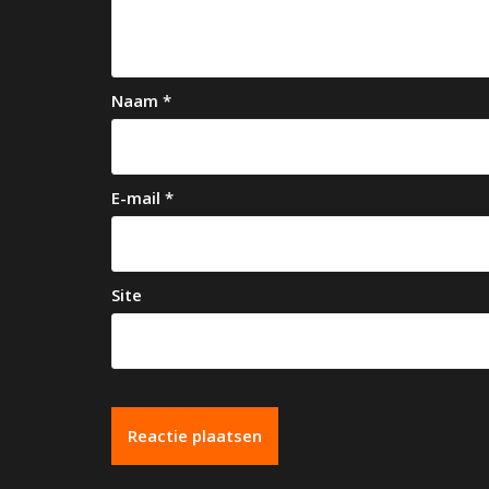
i
g
a
Naam
*
t
i
e
E-mail
*
Site