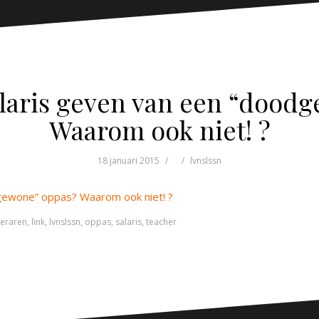
alaris geven van een “dood
Waarom ook niet! ?
18 januari 2015
lvnslssn
dgewone” oppas? Waarom ook niet! ?
leraren
,
link
,
lvnslssn
,
oppas
,
salaris
,
teacher