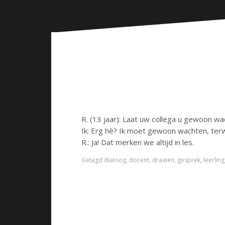
n
R. (13 jaar): Laat uw collega u gewoon w
Ik: Erg hè? Ik moet gewoon wachten, terw
R.: Ja! Dat merken we altijd in les.
Getagd
dialoog
,
docent
,
draaien
,
gesprek
,
leerling