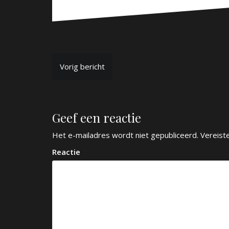
B
Vorig bericht
e
r
Geef een reactie
i
c
Het e-mailadres wordt niet gepubliceerd.
Vereist
h
Reactie
t
n
a
v