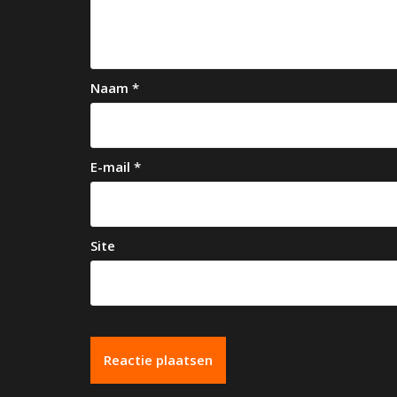
i
g
a
Naam
*
t
i
e
E-mail
*
Site