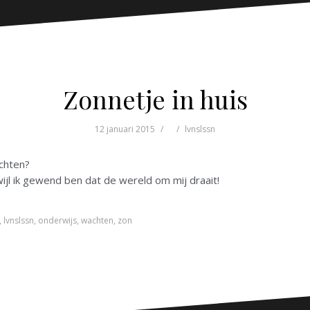
Zonnetje in huis
12 januari 2015
lvnslssn
achten?
ijl ik gewend ben dat de wereld om mij draait!
,
lvnslssn
,
onderwijs
,
wachten
,
zon