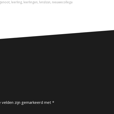
sgenoot
,
leerling
,
leerlingen
,
lvnslssn
,
nieuwecollega
e velden zijn gemarkeerd met
*