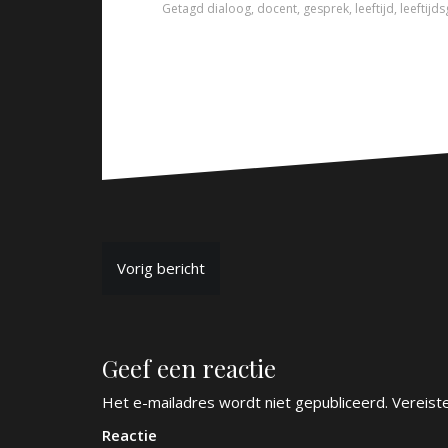
Getagd
dialoog
,
docent
,
gesprek
,
leeftijd
,
leeftijd
B
Vorig bericht
e
r
Geef een reactie
i
c
Het e-mailadres wordt niet gepubliceerd.
Vereist
h
Reactie