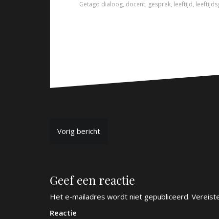
Getagd
dialoog
,
docent
,
gesprek
,
leeftijd
,
leeftijd
B
Vorig bericht
e
r
Geef een reactie
i
c
Het e-mailadres wordt niet gepubliceerd.
Vereist
h
Reactie