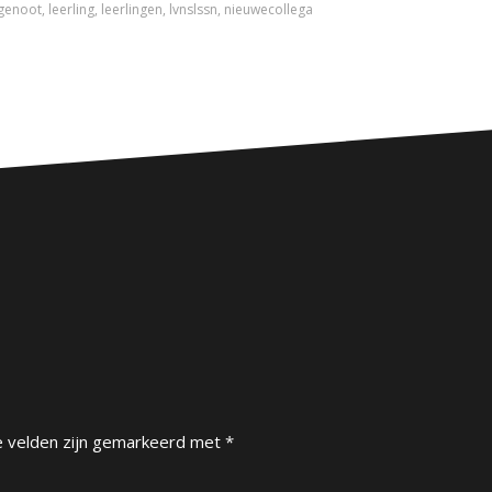
sgenoot
,
leerling
,
leerlingen
,
lvnslssn
,
nieuwecollega
e velden zijn gemarkeerd met
*