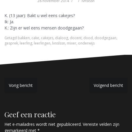
28 november 2014
lvnslssn
K. (13 jaar): Bakt u wel eens cakejes?
Ik: Ja.
K.: Zijn er wel eens mensen doodgegaan?
Getagd
bakken
,
cake
,
cakejes
,
dialoog
,
docent
,
dood
,
doodgegaan
,
gesprek
,
leerling
,
leerlingen
,
lvnslssn
,
mixer
,
onderwijs
B
Vorig bericht
Volgend bericht
e
r
Geef een reactie
i
c
Het e-mailadres wordt niet gepubliceerd.
Vereiste velden zijn
gemarkeerd met
*