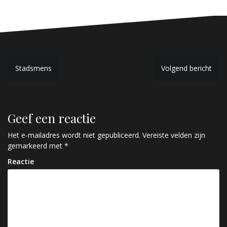
B
Stadsmens
Volgend bericht
e
r
Geef een reactie
i
c
Het e-mailadres wordt niet gepubliceerd.
Vereiste velden zijn
gemarkeerd met
*
h
Reactie
t
n
a
v