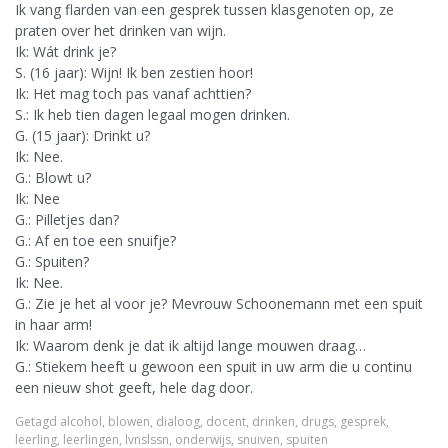
Ik vang flarden van een gesprek tussen klasgenoten op, ze
praten over het drinken van wijn.
Ik: Wát drink je?
S. (16 jaar): Wijn! Ik ben zestien hoor!
Ik: Het mag toch pas vanaf achttien?
S.: Ik heb tien dagen legaal mogen drinken.
G. (15 jaar): Drinkt u?
Ik: Nee.
G.: Blowt u?
Ik: Nee
G.: Pilletjes dan?
G.: Af en toe een snuifje?
G.: Spuiten?
Ik: Nee.
G.: Zie je het al voor je? Mevrouw Schoonemann met een spuit
in haar arm!
Ik: Waarom denk je dat ik altijd lange mouwen draag…
G.: Stiekem heeft u gewoon een spuit in uw arm die u continu
een nieuw shot geeft, hele dag door.
Getagd
alcohol
,
blowen
,
dialoog
,
docent
,
drinken
,
drugs
,
gesprek
,
leerling
,
leerlingen
,
lvnslssn
,
onderwijs
,
snuiven
,
spuiten