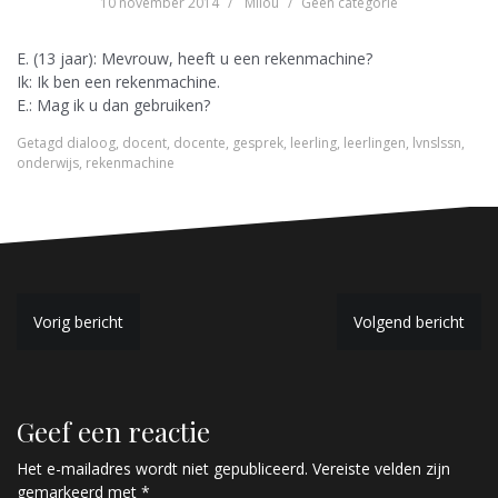
10 november 2014
Milou
Geen categorie
E. (13 jaar): Mevrouw, heeft u een rekenmachine?
Ik: Ik ben een rekenmachine.
E.: Mag ik u dan gebruiken?
Getagd
dialoog
,
docent
,
docente
,
gesprek
,
leerling
,
leerlingen
,
lvnslssn
,
onderwijs
,
rekenmachine
B
Vorig bericht
Volgend bericht
e
r
Geef een reactie
i
c
Het e-mailadres wordt niet gepubliceerd.
Vereiste velden zijn
gemarkeerd met
*