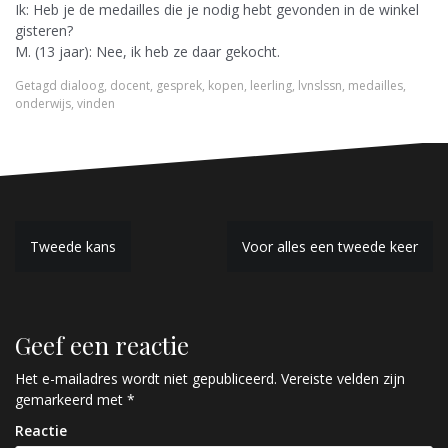
Ik: Heb je de medailles die je nodig hebt gevonden in de winkel
gisteren?
M. (13 jaar): Nee, ik heb ze daar gekocht.
Getagd
dialoog
,
docent
,
gesprek
,
kopen
,
leerling
,
lvnslssn
,
medailles
,
onderwijs
,
vinden
B
Tweede kans
Voor alles een tweede keer
e
r
Geef een reactie
i
c
Het e-mailadres wordt niet gepubliceerd.
Vereiste velden zijn
gemarkeerd met
*
h
Reactie