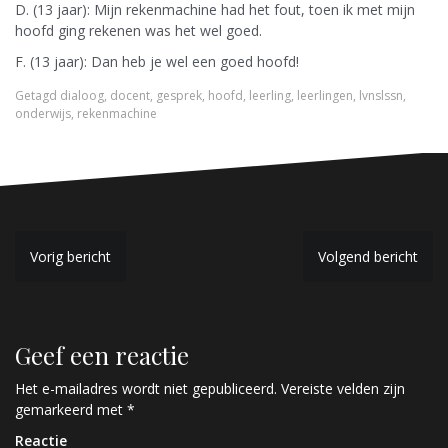
D. (13 jaar): Mijn rekenmachine had het fout, toen ik met mijn
hoofd ging rekenen was het wel goed.
F. (13 jaar): Dan heb je wel een goed hoofd!
Getagd
dialoog
,
docent
,
gesprek
,
hoofd
,
leerling
,
leerlingen
,
lvnslssn
,
onderwijs
,
rekenmachine
B
Vorig bericht
Volgend bericht
e
r
Geef een reactie
i
c
Het e-mailadres wordt niet gepubliceerd.
Vereiste velden zijn
gemarkeerd met
*
h
Reactie