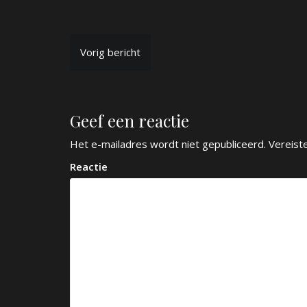
B
Vorig bericht
e
r
Geef een reactie
i
c
Het e-mailadres wordt niet gepubliceerd.
Vereist
h
Reactie
t
n
a
v
i