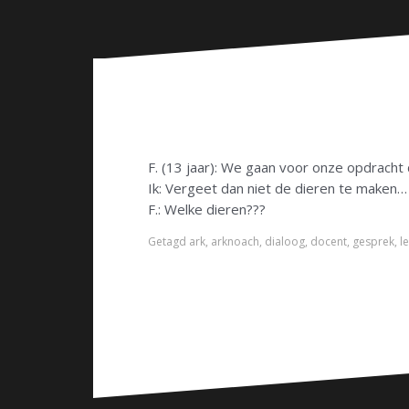
n
F. (13 jaar): We gaan voor onze opdracht
Ik: Vergeet dan niet de dieren te maken…
F.: Welke dieren???
Getagd
ark
,
arknoach
,
dialoog
,
docent
,
gesprek
,
l