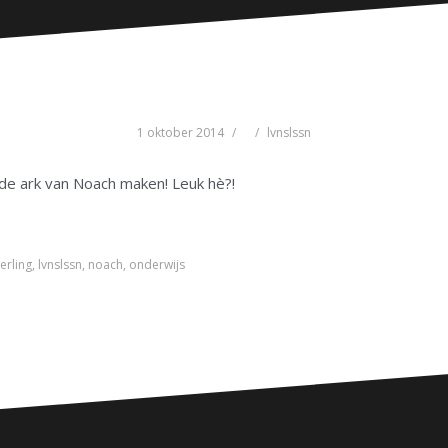
1 oktober 2014
lvnslssn
 de ark van Noach maken! Leuk hè?!
eerling
,
lvnslssn
,
noach
,
onderwijs