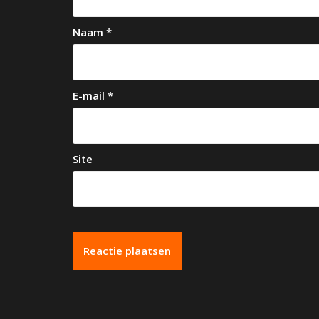
g
a
Naam
*
t
i
e
E-mail
*
Site