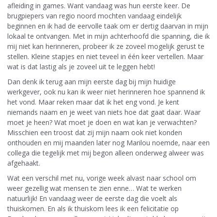
afleiding in games. Want vandaag was hun eerste keer. De
brugpiepers van regio noord mochten vandaag eindelijk
beginnen en ik had de eervolle taak om er dertig daarvan in mijn
lokaal te ontvangen. Met in mijn achterhoofd die spanning, die ik
mij niet kan herinneren, probeer ik ze zoveel mogelijk gerust te
stellen. Kleine stapjes en niet teveel in één keer vertellen. Maar
wat is dat lastig als je zoveel uit te leggen hebt!
Dan denk ik terug aan mijn eerste dag bij mijn huidige
werkgever, ook nu kan ik weer niet herinneren hoe spannend ik
het vond. Maar reken maar dat ik het eng vond. Je kent
niemands naam en je weet van niets hoe dat gaat daar. Waar
moet je heen? Wat moet je doen en wat kan je verwachten?
Misschien een troost dat zij mijn naam ook niet konden
onthouden en mij maanden later nog Marilou noemde, naar een
collega die tegelijk met mij begon alleen onderweg alweer was
afgehaakt.
Wat een verschil met nu, vorige week alvast naar school om
weer gezellig wat mensen te zien enne… Wat te werken
natuurlijk! En vandaag weer de eerste dag die voelt als
thuiskomen. En als ik thuiskom lees ik een felicitatie op