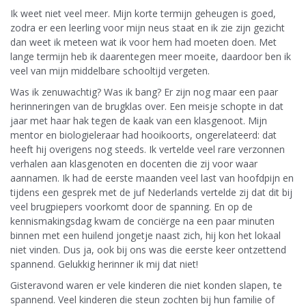
Ik weet niet veel meer. Mijn korte termijn geheugen is goed,
zodra er een leerling voor mijn neus staat en ik zie zijn gezicht
dan weet ik meteen wat ik voor hem had moeten doen. Met
lange termijn heb ik daarentegen meer moeite, daardoor ben ik
veel van mijn middelbare schooltijd vergeten.
Was ik zenuwachtig? Was ik bang? Er zijn nog maar een paar
herinneringen van de brugklas over. Een meisje schopte in dat
jaar met haar hak tegen de kaak van een klasgenoot. Mijn
mentor en biologieleraar had hooikoorts, ongerelateerd: dat
heeft hij overigens nog steeds. Ik vertelde veel rare verzonnen
verhalen aan klasgenoten en docenten die zij voor waar
aannamen. Ik had de eerste maanden veel last van hoofdpijn en
tijdens een gesprek met de juf Nederlands vertelde zij dat dit bij
veel brugpiepers voorkomt door de spanning. En op de
kennismakingsdag kwam de conciërge na een paar minuten
binnen met een huilend jongetje naast zich, hij kon het lokaal
niet vinden. Dus ja, ook bij ons was die eerste keer ontzettend
spannend. Gelukkig herinner ik mij dat niet!
Gisteravond waren er vele kinderen die niet konden slapen, te
spannend. Veel kinderen die steun zochten bij hun familie of