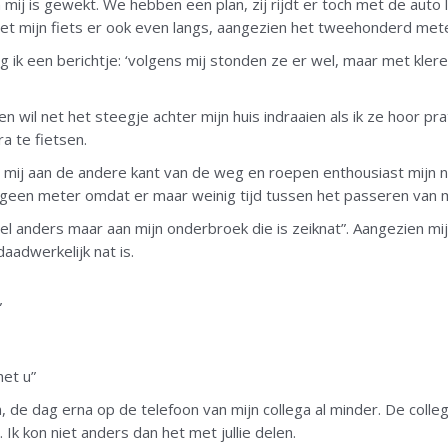
mij is gewekt. We hebben een plan, zij rijdt er toch met de auto 
met mijn fiets er ook even langs, aangezien het tweehonderd meter
ijg ik een berichtje: ‘volgens mij stonden ze er wel, maar met kleren
 wil net het steegje achter mijn huis indraaien als ik ze hoor pr
a te fietsen.
en mij aan de andere kant van de weg en roepen enthousiast mijn 
r geen meter omdat er maar weinig tijd tussen het passeren van m
oel anders maar aan mijn onderbroek die is zeiknat”. Aangezien mij 
daadwerkelijk nat is.
”
et u”
n, de dag erna op de telefoon van mijn collega al minder. De col
k kon niet anders dan het met jullie delen.