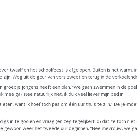
er twaalf en het schoolfeest is afgelopen. Buiten is het warm, i
te zijn. Weg uit de geur van vers zweet en terug in de verkoelende
n groepje jongens heeft een plan. “We gaan zwemmen in de poel!”,
ee ga? Nee natuurlijk niet, ik duik veel liever mijn bed in!
eten, want ik hoef toch pas om één uur thuis te zijn.” De je-moet
igs in te gooien en vraag (en zeg tegelijkertijd) dat ze toch ni
e gewoon weer het tweede uur beginnen. “Nee mevrouw, we g