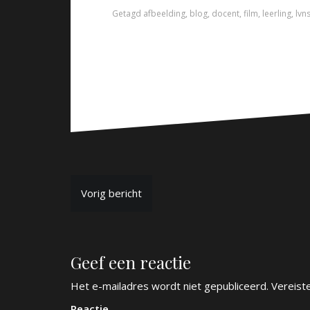
Getagd
afbeelding
,
blog
,
docent
,
film
,
leerling
,
lvn
B
Vorig bericht
e
r
Geef een reactie
i
c
Het e-mailadres wordt niet gepubliceerd.
Vereist
Reactie