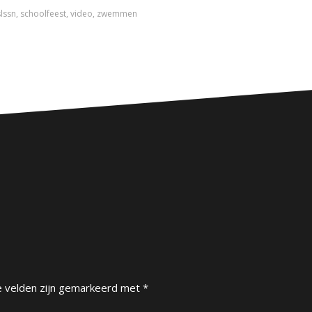
slssn
,
schoolfeest
,
video
,
zwemmen
e velden zijn gemarkeerd met
*