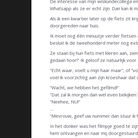
De interesse van mijn wiskundecollega en 
Whatsapp als ze er echt zijn. Dan kan ik 
Als ik een kwartier later op de fiets zit kr
doorgereden naar huis.
Ik moet nog één minuutje verder fietsen en
besluit ik de tweehonderd meter nog extr
Ze staan bij hun fiets met kleren aan, zi
gedaan hoor!” Ik geloof ze natuurlijk voo
“Echt waar, voelt u mijn haar maar”, of “v
voel ik voorzichtig aan zijn kroeshaar dat 
“Wacht, we hebben het gefilmd!”
“Dat zal ik morgen dan wel even bekijken.
“Neehee, NU!”
…
“Mevrouw, geef uw nummer dan stuur ik h
In het donker was het filmpje goed te zij
hem ontvangen en naar mij doorgestuurd. I