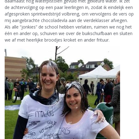
daarnaast nog waterpistolen gevuld met gekleurd water. Ik zet
de achtervolging op een paar leerlingen in, zodat ik eindelijk een
afgesproken sprintwedstrijd volbreng, om vervolgens de vers op
mij aangebrachte chocoladevla aan de vierdeklasser afvegen.
Als alle “jonkies” de school hebben verlaten, ruimen we nog het
één en ander op, schuiven we over de buikschuifbaan en sluiten
we af met heerlijke broodjes kroket en ander frituur.