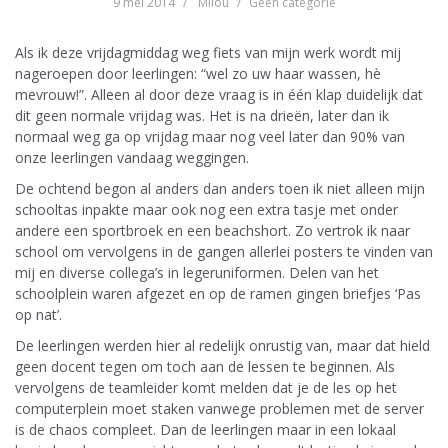
9 mei 2014
Milou
Geen categorie
Als ik deze vrijdagmiddag weg fiets van mijn werk wordt mij
nageroepen door leerlingen: “wel zo uw haar wassen, hè
mevrouw!”. Alleen al door deze vraag is in één klap duidelijk dat
dit geen normale vrijdag was. Het is na drieën, later dan ik
normaal weg ga op vrijdag maar nog veel later dan 90% van
onze leerlingen vandaag weggingen.
De ochtend begon al anders dan anders toen ik niet alleen mijn
schooltas inpakte maar ook nog een extra tasje met onder
andere een sportbroek en een beachshort. Zo vertrok ik naar
school om vervolgens in de gangen allerlei posters te vinden van
mij en diverse collega’s in legeruniformen. Delen van het
schoolplein waren afgezet en op de ramen gingen briefjes ‘Pas
op nat’.
De leerlingen werden hier al redelijk onrustig van, maar dat hield
geen docent tegen om toch aan de lessen te beginnen. Als
vervolgens de teamleider komt melden dat je de les op het
computerplein moet staken vanwege problemen met de server
is de chaos compleet. Dan de leerlingen maar in een lokaal