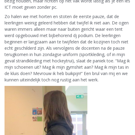
bezig houden, maar richten op het vak wordt lastig als je een les
ICT moet geven zonder pc.
Zo halen we met horten en stoten de eerste pauze, dat de
leerlingen weinig geleerd hebben dat twijfel ik niet aan. De ogen
waren immers alleen maar naar buiten gericht waar een tent
werd opgebouwd met bijbehorend dj podium. De leerlingen
beginnen er langzaam aan te twijfelen dat de kozijnen toch niet
echt geschilderd zijn. Als vervolgens de docenten na de pauze
terugkomen in hun zondagse uniform (sportkleding, of in mijn
geval strandkleding met hockeytrui), slaat de paniek toe. “Mag ik
mijn schoenen uit? Mag ik mijn gymshirt aan? Mag ik mijn tas in
de kluis doen? Mevrouw ik heb buikpijn!” Een brul van mij en we
kunnen uiteindelijk toch nog rustig aan het werk.