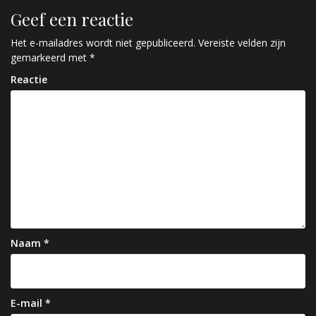
i
Geef een reactie
c
Het e-mailadres wordt niet gepubliceerd.
Vereiste velden zijn
h
gemarkeerd met
*
t
Reactie
n
a
v
i
g
a
t
Naam
*
i
e
E-mail
*