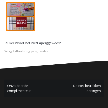
Leuker wordt het niet! #jariggeweest
Getagd
afbeelsong
,
jarig
,
lvnslssn
B
Onvoldoende
De niet betrokken
complimenteus
leerlingen
e
r