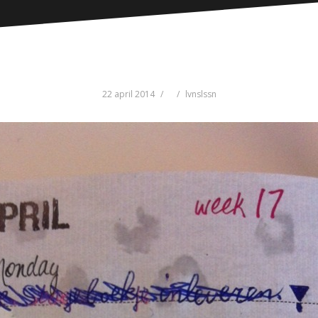
22 april 2014
lvnslssn