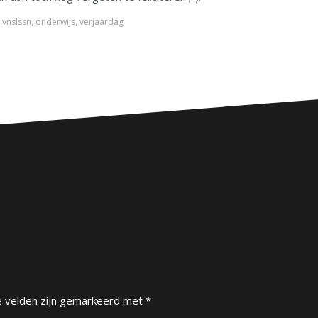
lvnslssn
,
onderwijs
,
verjaardag
e velden zijn gemarkeerd met
*