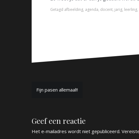
Getagd
afbeelding
,
agenda
,
docent
,
jarig
,
leerling
,
B
Fijn pasen allemaal!!
e
r
Geef een reactie
i
c
Het e-mailadres wordt niet gepubliceerd.
Vereist