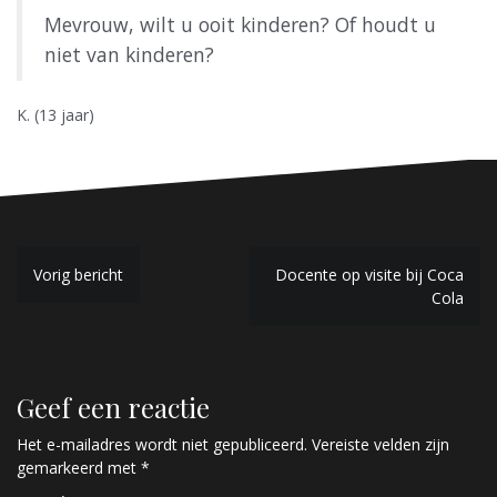
Mevrouw, wilt u ooit kinderen? Of houdt u
niet van kinderen?
K. (13 jaar)
B
Vorig bericht
Docente op visite bij Coca
Cola
e
r
i
Geef een reactie
c
Het e-mailadres wordt niet gepubliceerd.
Vereiste velden zijn
h
gemarkeerd met
*