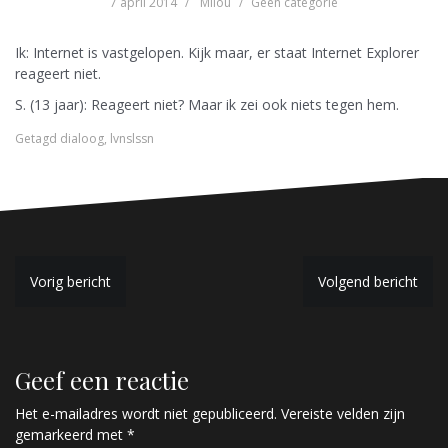
7 april 2014
Milou
Geen categorie
Ik: Internet is vastgelopen. Kijk maar, er staat Internet Explorer
reageert niet.
S. (13 jaar): Reageert niet? Maar ik zei ook niets tegen hem.
Getagd
dialoog
,
lvnslssn
B
Vorig bericht
Volgend bericht
e
r
Geef een reactie
i
c
Het e-mailadres wordt niet gepubliceerd.
Vereiste velden zijn
gemarkeerd met
*