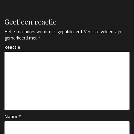
e
r
Geef een reactie
i
c
Het e-mailadres wordt niet gepubliceerd.
Vereiste velden zijn
gemarkeerd met
*
h
Reactie
t
n
a
v
i
g
a
Naam
*
t
i