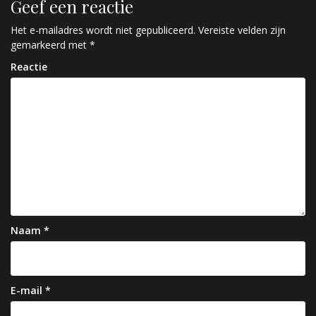
Geef een reactie
i
c
Het e-mailadres wordt niet gepubliceerd.
Vereiste velden zijn
gemarkeerd met
*
h
Reactie
t
n
a
v
i
g
a
Naam
*
t
i
e
E-mail
*