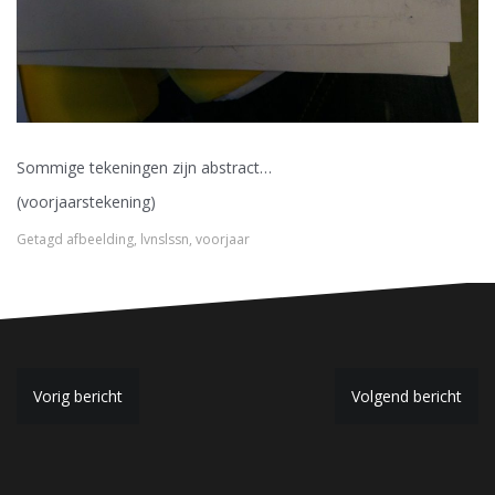
Sommige tekeningen zijn abstract…
(voorjaarstekening)
Getagd
afbeelding
,
lvnslssn
,
voorjaar
B
Vorig bericht
Volgend bericht
e
r