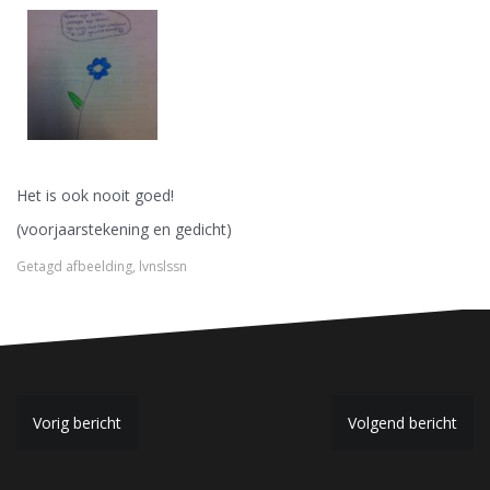
Het is ook nooit goed!
(voorjaarstekening en gedicht)
Getagd
afbeelding
,
lvnslssn
B
Vorig bericht
Volgend bericht
e