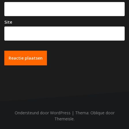
Site
Ondersteund door WordPress
|
Thema:
Oblique
door
Themeisle.