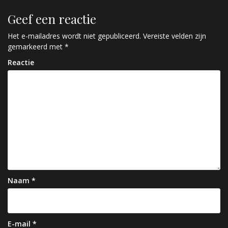
r
Geef een reactie
i
c
Het e-mailadres wordt niet gepubliceerd.
Vereiste velden zijn
gemarkeerd met
*
h
Reactie
t
n
a
v
i
g
a
Naam
*
t
i
e
E-mail
*