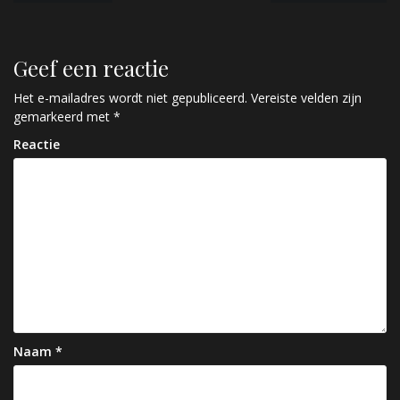
e
r
Geef een reactie
i
c
Het e-mailadres wordt niet gepubliceerd.
Vereiste velden zijn
gemarkeerd met
*
h
Reactie
t
n
a
v
i
g
a
Naam
*
t