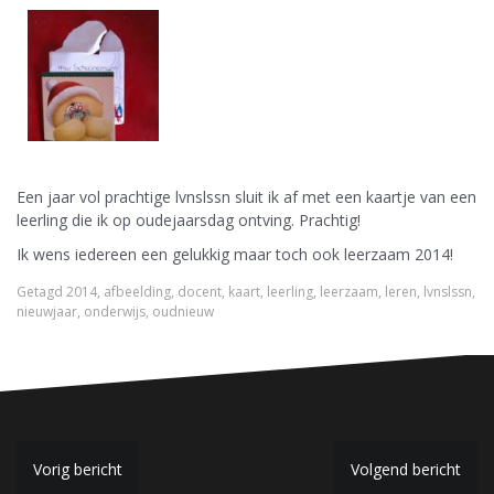
Een jaar vol prachtige lvnslssn sluit ik af met een kaartje van een
leerling die ik op oudejaarsdag ontving. Prachtig!
Ik wens iedereen een gelukkig maar toch ook leerzaam 2014!
Getagd
2014
,
afbeelding
,
docent
,
kaart
,
leerling
,
leerzaam
,
leren
,
lvnslssn
,
nieuwjaar
,
onderwijs
,
oudnieuw
B
Vorig bericht
Volgend bericht