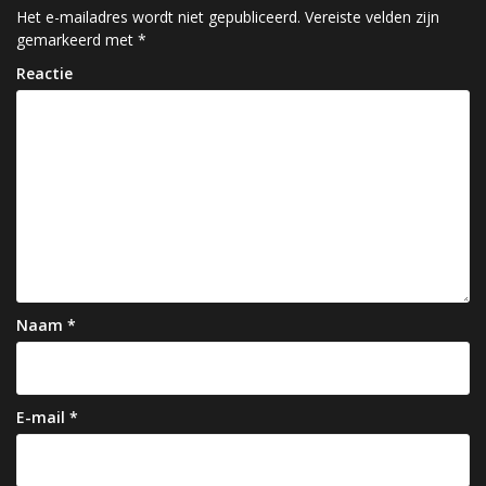
c
Het e-mailadres wordt niet gepubliceerd.
Vereiste velden zijn
gemarkeerd met
*
h
Reactie
t
n
a
v
i
g
a
Naam
*
t
i
e
E-mail
*