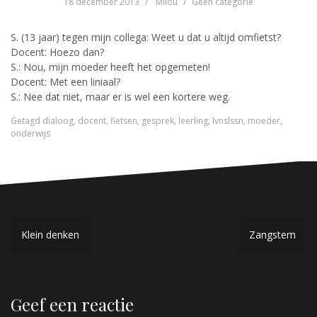
18 december 2013
Milou
Geen categorie
S. (13 jaar) tegen mijn collega: Weet u dat u altijd omfietst?
Docent: Hoezo dan?
S.: Nou, mijn moeder heeft het opgemeten!
Docent: Met een liniaal?
S.: Nee dat niet, maar er is wel een kortere weg.
Getagd
dialoog
,
docent
,
fietsen
,
gesprek
,
leerling
,
lvnslssn
,
moeder
,
onderwijs
B
Klein denken
Zangstem
e
r
Geef een reactie
i