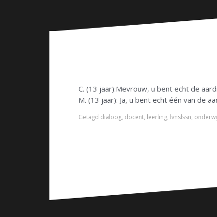
n
C. (13 jaar):Mevrouw, u bent echt de aar
M. (13 jaar): Ja, u bent echt één van de 
Getagd
dialoog
,
docent
,
leerling
,
lvnslssn
,
onderwi