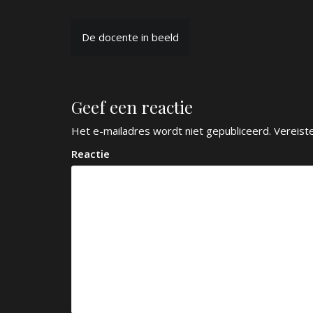
B
De docente in beeld
e
r
Geef een reactie
i
c
Het e-mailadres wordt niet gepubliceerd.
Vereist
h
Reactie
t
n
a
v
i
g