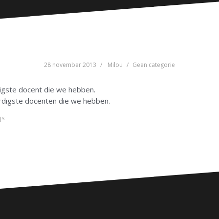
28 november 2013
Milou
Geen categorie
digste docent die we hebben.
aardigste docenten die we hebben.
js