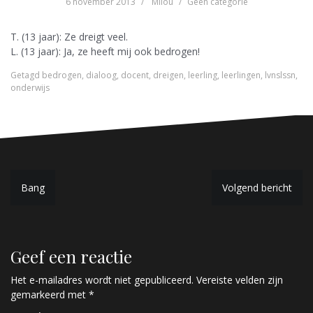
6 november 2013
Milou
Geen categorie
T. (13 jaar): Ze dreigt veel.
L. (13 jaar): Ja, ze heeft mij ook bedrogen!
Getagd
bedrogen
,
dialoog
,
docent
,
dreigen
,
leerling
,
leerlingen
,
lvnslssn
,
onderwijs
B
Bang
Volgend bericht
e
r
Geef een reactie
i
c
Het e-mailadres wordt niet gepubliceerd.
Vereiste velden zijn
gemarkeerd met
*
h