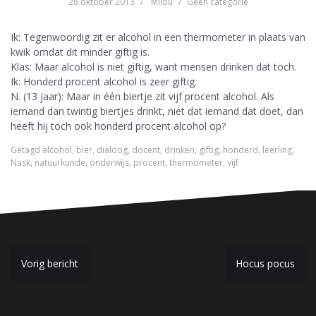
28 oktober 2013
Milou
Geen categorie
Ik: Tegenwoordig zit er alcohol in een thermometer in plaats van
kwik omdat dit minder giftig is.
Klas: Maar alcohol is niet giftig, want mensen drinken dat toch.
Ik: Honderd procent alcohol is zeer giftig.
N. (13 jaar): Maar in één biertje zit vijf procent alcohol. Als
iemand dan twintig biertjes drinkt, niet dat iemand dat doet, dan
heeft hij toch ook honderd procent alcohol op?
Getagd
alcohol
,
bier
,
dialoog
,
docent
,
drinken
,
giftig
,
honderd
,
leerling
,
Nask
,
natuurkunde
,
onderwijs
,
procent
,
thermometer
,
vijf
B
Vorig bericht
Hocus pocus
e