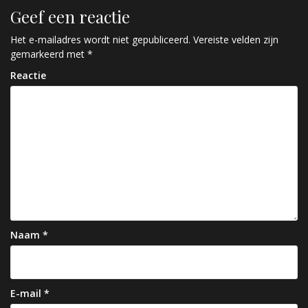
r
Geef een reactie
i
c
Het e-mailadres wordt niet gepubliceerd.
Vereiste velden zijn
gemarkeerd met
*
h
Reactie
t
n
a
v
i
g
a
Naam
*
t
i
e
E-mail
*