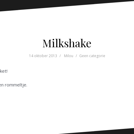
Milkshake
14 oktober 2013
Milou
Geen categorie
ket!
 een rommeltje.