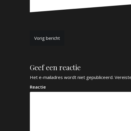
B
Vorig bericht
e
r
Geef een reactie
i
c
Het e-mailadres wordt niet gepubliceerd.
Vereist
h
Reactie
t
n
a
v