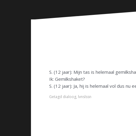
n
S. (12 jaar): Mijn tas is helemaal gemilksha
Ik: Gemilkshaket?
S. (12 jaar): Ja, hij is helemaal vol dus nu
Getagd
dialoog
,
lvnslssn