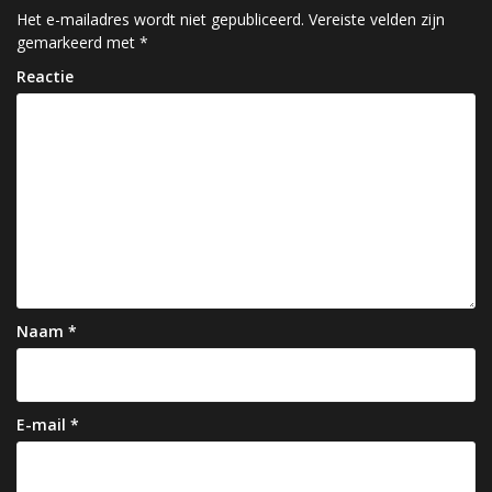
c
Het e-mailadres wordt niet gepubliceerd.
Vereiste velden zijn
gemarkeerd met
*
h
Reactie
t
n
a
v
i
g
a
Naam
*
t
i
e
E-mail
*