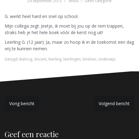
24 september 2013
Milou
Geen categorie
G. werkt heel hard en snel op school.
Mijn collega zegt: Jeetje, ik moet bij jou op de rem trappen,
straks heb je het hele boek vóór de kerst nog uit!
Leerling G. (12 jaar): Ja, maar zo hoop ik in de toekomst een dag
vrij te kunnen nemen.
Getagd
dialoog
,
docent
,
leerling
,
leerlingen
,
lvnslssn
,
onderwijs
B
Vorig bericht
Volgend bericht
e
r
Geef een reactie
i