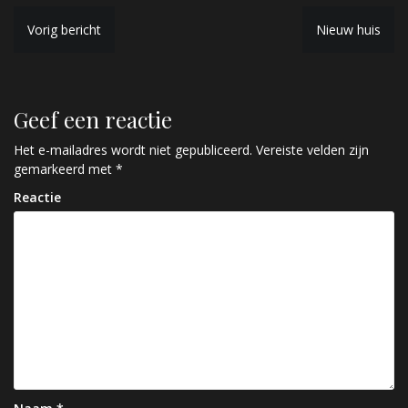
B
Vorig bericht
Nieuw huis
e
r
Geef een reactie
i
c
Het e-mailadres wordt niet gepubliceerd.
Vereiste velden zijn
gemarkeerd met
*
h
Reactie
t
n
a
v
i
g
a