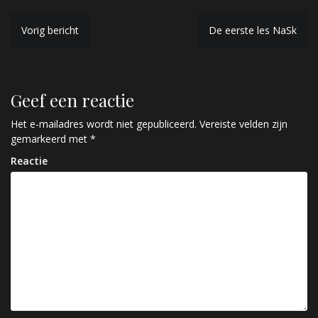
B
Vorig bericht
De eerste les NaSk
e
r
Geef een reactie
i
c
Het e-mailadres wordt niet gepubliceerd.
Vereiste velden zijn
gemarkeerd met
*
h
Reactie
t
n
a
v
i
g