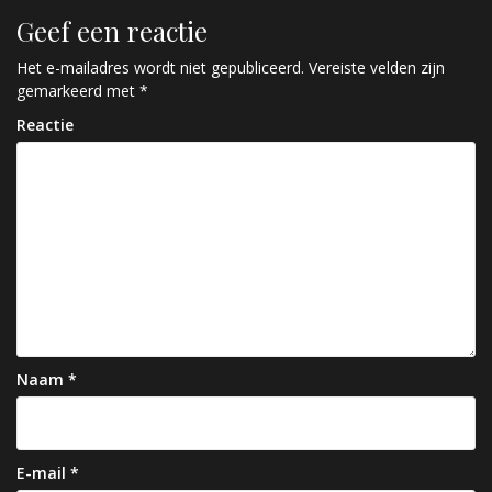
r
Geef een reactie
i
c
Het e-mailadres wordt niet gepubliceerd.
Vereiste velden zijn
gemarkeerd met
*
h
Reactie
t
n
a
v
i
g
a
Naam
*
t
i
e
E-mail
*