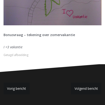
Bonusvraag – tekening over zomervakantie
I <3 vakantie
Getagd
afbeelding
B
Vorig bericht
Volgend bericht
e