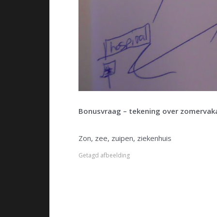
Bonusvraag – tekening over zomervak
Zon, zee, zuipen, ziekenhuis
Getagd
afbeelding