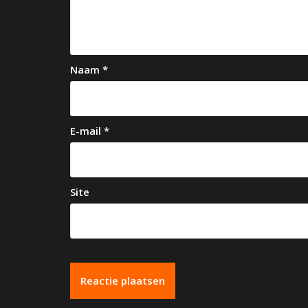
i
g
a
Naam
*
t
i
e
E-mail
*
Site