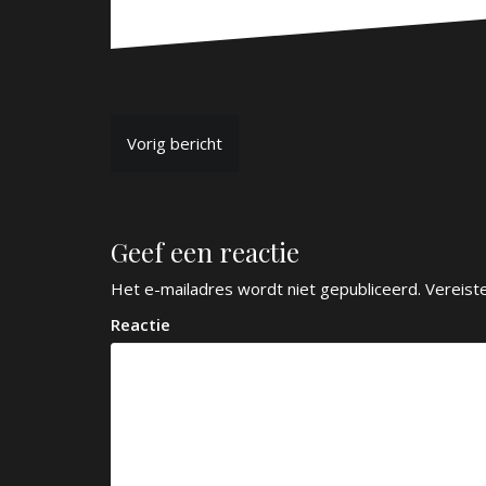
B
Vorig bericht
e
r
Geef een reactie
i
c
Het e-mailadres wordt niet gepubliceerd.
Vereist
h
Reactie
t
n
a
v