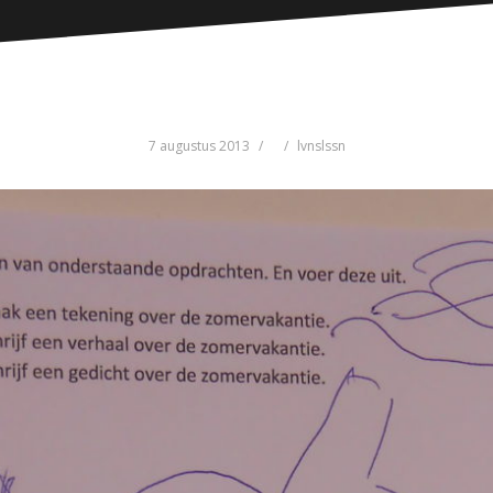
7 augustus 2013
lvnslssn