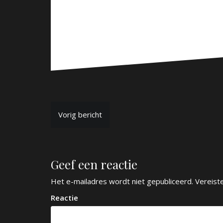
B
Vorig bericht
e
r
Geef een reactie
i
c
Het e-mailadres wordt niet gepubliceerd.
Vereist
h
Reactie
t