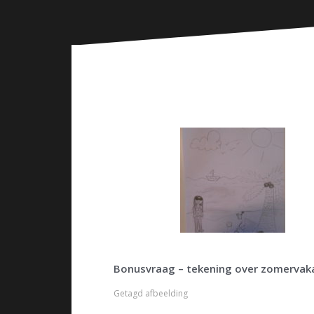
n
Bonusvraag – tekening over zomervak
Getagd
afbeelding