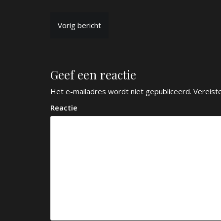
B
Vorig bericht
e
r
Geef een reactie
i
c
Het e-mailadres wordt niet gepubliceerd.
Vereist
h
Reactie
t
n
a
v
i
g