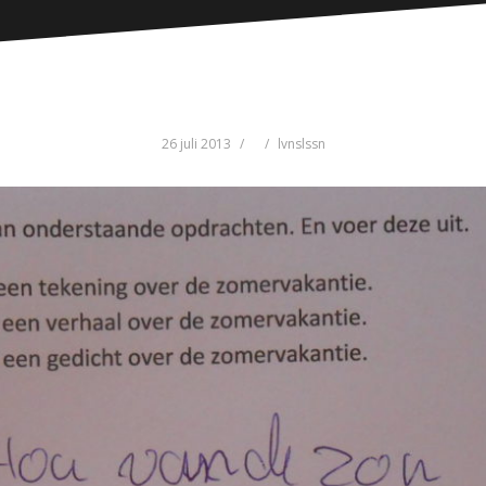
26 juli 2013
lvnslssn